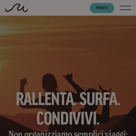
PRENOTA
RALLENTA. SURFA.
CONDIVIVI.
Non organizziamo semplici viaggi: