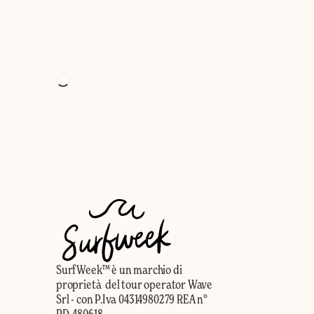
SurfWeek™ è un marchio di
proprietà del tour operator Wave
Srl - con P.Iva 04314980279 REA n°
PD-480618