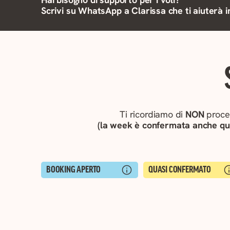
Scrivi su WhatsApp a Clarissa che ti aiuterà in
Ti ricordiamo di
NON
proced
(la week è confermata anche 
BOOKING APERTO
QUASI CONFERMATO