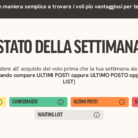
 maniera semplice a trovare i voli più vantaggiosi per te
STATO DELLA SETTIMAN
ere all' acquisto del volo prima che la tua settimana sia
quando compare ULTIMI POSTI oppure ULTIMO POSTO o
LIST)
CONFERMATO
ULTIMI POSTI
U
WAITING LIST