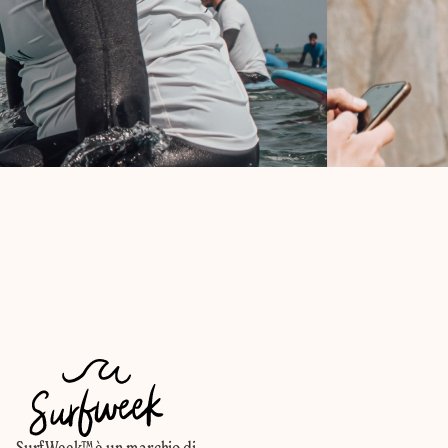
SurfWeek™ è un marchio di